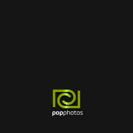
no horizonte
Algo grande está se formando! Nossa loja está em
obras e será lançada em breve!
FOLLOW US ON
INSTAGRAM